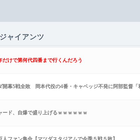
読売ジャイアンツ
年だけで第何代四番まで行くんだろう
ダ開幕5戦全敗 岡本代役の4番・キャベッジ不発に阿部監督「
いからね」
ャード、自爆で盛り上げるｗｗｗｗｗｗ
巨人ファン集合【マツダスタジアムで今季５戦５敗】