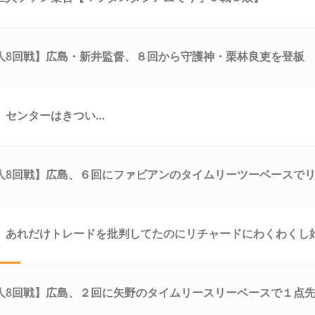
人8回戦】広島・新井監督、８回から守護神・栗林良吏を登板
、センターはきつい…
人8回戦】広島、６回にファビアンのタイムリーツーベースで
！！！！！
、あれだけトレードを批判してたのにリチャードにわくわくし
ｗｗｗ
人8回戦】広島、２回に矢野のタイムリースリーベースで１点