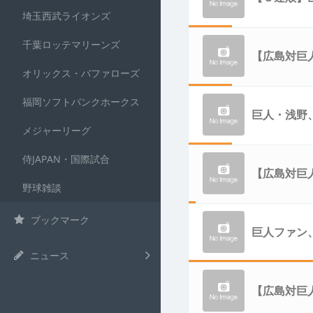
埼玉西武ライオンズ
千葉ロッテマリーンズ
【広島対巨
オリックス・バファローズ
福岡ソフトバンクホークス
巨人・浅野
メジャーリーグ
侍JAPAN・国際試合
【広島対巨
野球雑談
ブックマーク
点に広げる
巨人ファン
ニュース
ｗｗｗｗｗ
【広島対巨