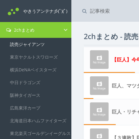
やきうアンテナ彡(ﾟ)(ﾟ)
2chまとめ
2chまとめ - 
読売ジャイアンツ
東京ヤクルトスワローズ
【巨人】今
横浜DeNAベイスターズ
中日ドラゴンズ
巨人、マツ
阪神タイガース
広島東洋カープ
わりはいな
巨人・リチ
北海道日本ハムファイターズ
東北楽天ゴールデンイーグルス
【３連敗】