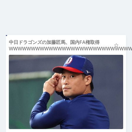
中日ドラゴンズの加藤匠馬、国内FA権取得
WWWWWWWWWWWWWWWWWWWWWWWWWWW