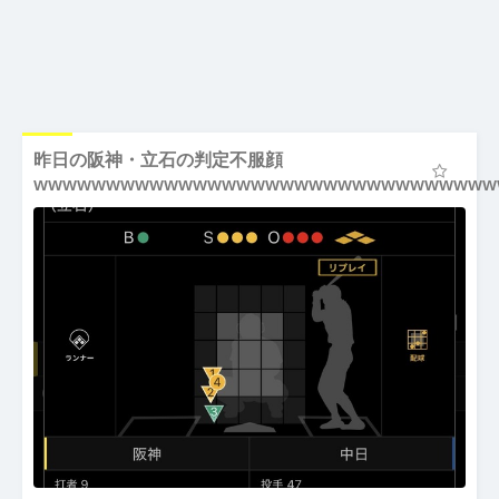
昨日の阪神・立石の判定不服顔
wwwwwwwwwwwwwwwwwwwwwwwwwwwwwwww