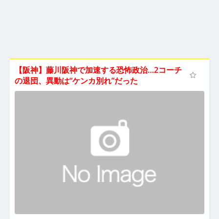
【阪神】藤川阪神で加速する恐怖政治…2コーチ
の退団、異動は“ケンカ別れ”だった