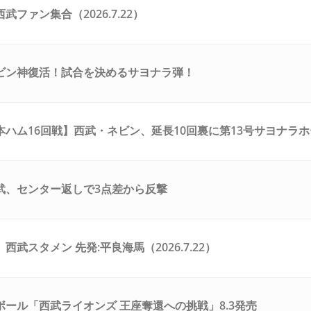
武ファン集合（2026.7.22）
ビン神復活！試合を決めるサヨナラ弾！
本ハム16回戦】西武・ネビン、延長10回裏に第13号サヨナラ
！！！！！！！！！！！！！！！！！！
武、センター返しで3点差から反撃
西武スタメン 先発:平良海馬（2026.7.22）
ボール「西武ライオンズ 王座奪還への挑戦」8.3発売