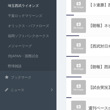
【３連勝】西
埼玉西武ライオンズ
千葉ロッテマリーンズ
【朗報】ネ
オリックス・バファローズ
福岡ソフトバンクホークス
メジャーリーグ
【西武対日
侍JAPAN・国際試合
ン！！！！
野球雑談
【朗報】西
ブックマーク
【試合実況】
ニュース
週刊ベース