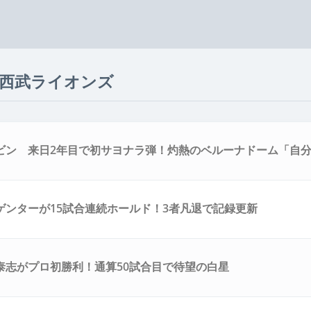
埼玉西武ライオンズ
ビン 来日2年目で初サヨナラ弾！灼熱のベルーナドーム「自
」
ゲンターが15試合連続ホールド！3者凡退で記録更新
泰志がプロ初勝利！通算50試合目で待望の白星