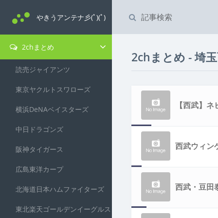
やきうアンテナ彡(ﾟ)(ﾟ)
2chまとめ
2chまとめ - 
読売ジャイアンツ
東京ヤクルトスワローズ
【西武】ネ
横浜DeNAベイスターズ
中日ドラゴンズ
りたかった
西武ウィン
阪神タイガース
広島東洋カープ
西武・豆田
北海道日本ハムファイターズ
東北楽天ゴールデンイーグルス