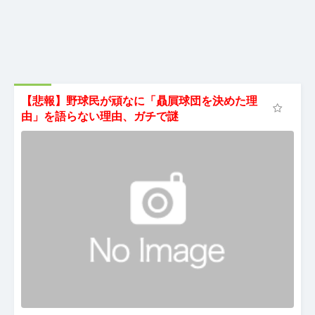
【悲報】野球民が頑なに「贔屓球団を決めた理
由」を語らない理由、ガチで謎