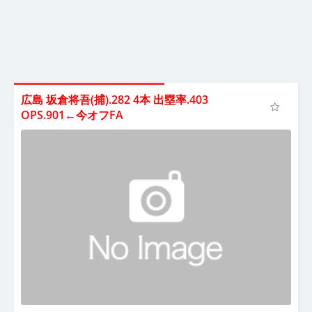
広島 坂倉将吾(捕).282 4本 出塁率.403
OPS.901←今オフFA