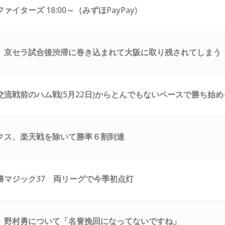
イターズ 18:00～（みずほPayPay)
、京セラ試合後渋滞に巻き込まれて大阪に取り残されてしまう
交流戦前のハム戦(5月22日)からとんでもないペースで勝ち始め
クス、楽天戦を除いて勝率６割到達
勝マジック37 両リーグで今季初点灯
、野村勇について「名誉挽回になってないですね」