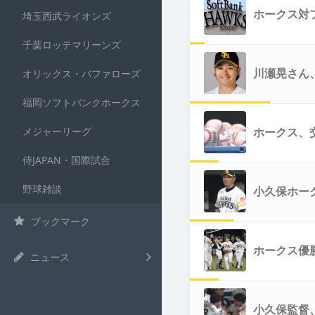
ホークス対ファ
埼玉西武ライオンズ
千葉ロッテマリーンズ
川瀬晃さん
オリックス・バファローズ
福岡ソフトバンクホークス
メジャーリーグ
ホークス、
侍JAPAN・国際試合
野球雑談
小久保ホー
ブックマーク
ホークス優
ニュース
小久保監督