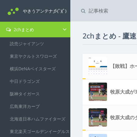
やきうアンテナ彡(ﾟ)(ﾟ)
2chまとめ
2chまとめ - 鷹速
読売ジャイアンツ
東京ヤクルトスワローズ
【敗戦】ホー
横浜DeNAベイスターズ
中日ドラゴンズ
牧原大成が
阪神タイガース
広島東洋カープ
牧原大成の
北海道日本ハムファイターズ
東北楽天ゴールデンイーグルス