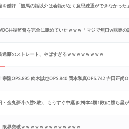
端を酷評「競馬の話以外は会話がなく意思疎通ができなかった
わなくね？」
WBC井端監督を完全に舐めていたｗｗｗ「マジで無口w競馬の
島遠藤のストレート、やばすぎるｗｗｗｗｗｗｗｗ
隆OPS.895 鈴木誠也OPS.840 岡本和真OPS.742 吉田正尚OP
・金丸夢斗(5勝8敗)、もうすぐ中継ぎ(橋本4勝1敗)に勝ち星
ｗｗｗ
、限界突破ｗｗｗｗｗｗｗｗｗｗｗｗｗ