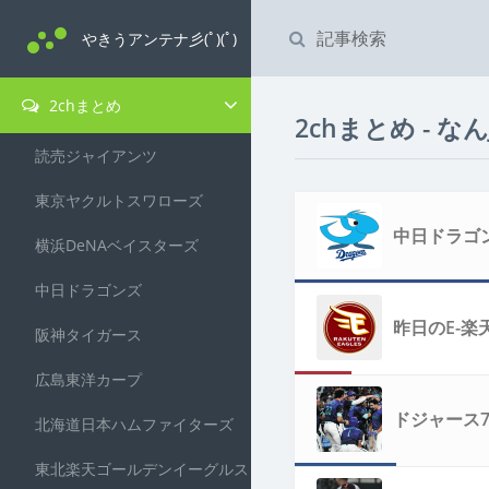
やきうアンテナ彡(ﾟ)(ﾟ)
2chまとめ
2chまとめ - なんJ
読売ジャイアンツ
東京ヤクルトスワローズ
中日ドラゴ
横浜DeNAベイスターズ
中日ドラゴンズ
昨日のE-
阪神タイガース
広島東洋カープ
ドジャース
北海道日本ハムファイターズ
東北楽天ゴールデンイーグルス