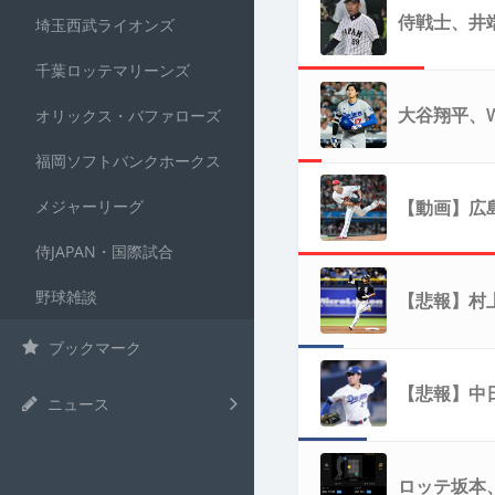
侍戦士、井
埼玉西武ライオンズ
千葉ロッテマリーンズ
「マジで笑
大谷翔平、
オリックス・バファローズ
福岡ソフトバンクホークス
ないわ」
メジャーリーグ
【動画】広
侍JAPAN・国際試合
野球雑談
【悲報】村上宗
ブックマーク
これ
【悲報】中日
ニュース
れるｗｗｗ
ロッテ坂本