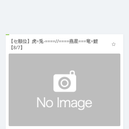
【セ順位】虎=兎-====//====燕星===竜=鯉
【8/7】