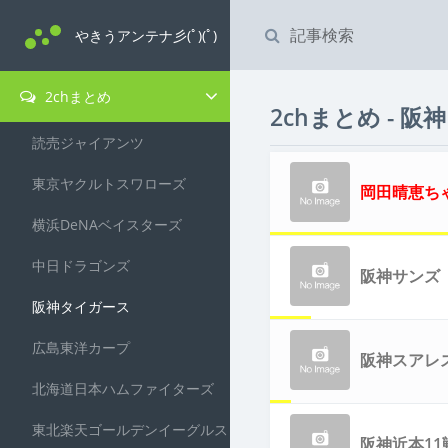
やきうアンテナ彡(ﾟ)(ﾟ)
2chまとめ
2chまとめ - 
読売ジャイアンツ
東京ヤクルトスワローズ
岡田晴恵ち
横浜DeNAベイスターズ
中日ドラゴンズ
阪神サンズ
阪神タイガース
広島東洋カープ
阪神スアレ
北海道日本ハムファイターズ
東北楽天ゴールデンイーグルス
阪神近本1