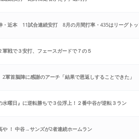
神・近本 11試合連続安打 8月の月間打率・435はリーグトッ
２軍戦で３安打、フェースガードで７の５
 2軍首脳陣に感謝のアーチ「結果で恩返しすることできた」
の水曜日』に逆転勝ちで３位浮上！２番中谷が逆転３ラン
高や ！ 中谷→サンズが2者連続ホームラン