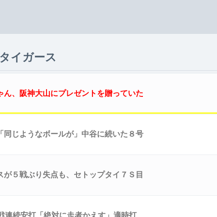
阪神タイガース
ゃん、阪神大山にプレゼントを贈っていた
「同じようなボールが」中谷に続いた８号
スが５戦ぶり失点も、セトップタイ７Ｓ目
1戦連続安打「絶対に走者かえす」適時打