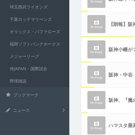
埼玉西武ライオンズ
千葉ロッテマリーンズ
【朗報】阪
オリックス・バファローズ
福岡ソフトバンクホークス
阪神小幡が
メジャーリーグ
侍JAPAN・国際試合
阪神・中谷
野球雑談
ブックマーク
阪神、『魔
ニュース
ハマスタ最